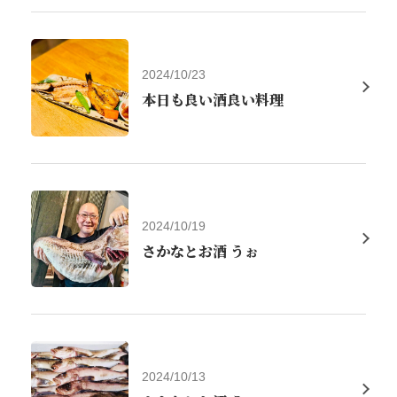
お知らせ | 50種の日本酒 ・ 海鮮居酒屋 さかなとお酒 う
ぉんたな
北海道札幌市中央区南３条西５丁目 ３６－１ F・DRESS 五番街
2024/10/23
ビル ７F
本日も良い酒良い料理
https://wontana.owst.jp/blogs
お店情報をコピー
2024/10/19
さかなとお酒 うぉ
閉じる
2024/10/13