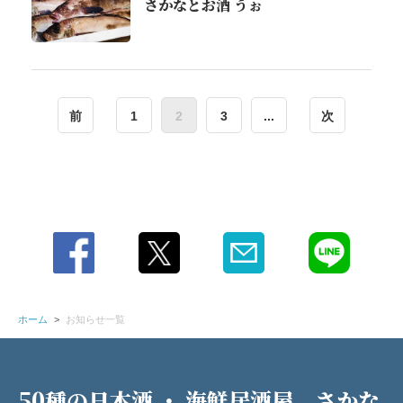
さかなとお酒 うぉ
前
1
2
3
...
次
ホーム
お知らせ一覧
50種の日本酒 ・ 海鮮居酒屋 さかな