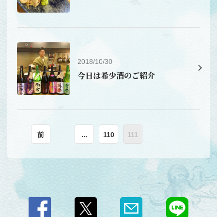
2018/10/30
今日は希少酒のご紹介
この店舗情報をシェアする
前
...
110
111
お知らせ | 50種の日本酒 ・ 海鮮居酒屋 さかなとお酒 う
ぉんたな
北海道札幌市中央区南３条西５丁目 ３６－１ F・DRESS 五番街
ビル ７F
https://wontana.owst.jp/blogs