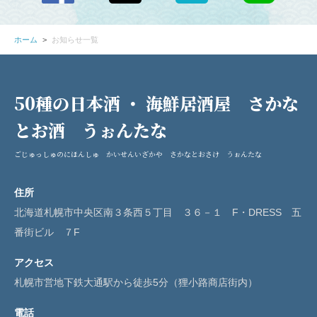
お店情報をコピー
ホーム
お知らせ一覧
50種の日本酒 ・ 海鮮居酒屋 さかな
閉じる
とお酒 うぉんたな
ごじゅっしゅのにほんしゅ かいせんいざかや さかなとおさけ うぉんたな
住所
北海道札幌市中央区南３条西５丁目 ３６－１ F・DRESS 五
番街ビル ７F
アクセス
札幌市営地下鉄大通駅から徒歩5分（狸小路商店街内）
電話