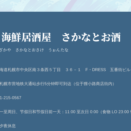
・ 海鮮居酒屋 さかなとお酒
ざかや さかなとおさけ うぉんたな
海道札幌市中央区南３条西５丁目 ３６－１ F・DRESS 五番街ビル
札幌市营地铁大通站步行5分钟即可到达（位于狸小路商店街内）
1-215-0567
一至周日、节假日和节假日前一天：11:00 至次日 0:00（食物 LO 23:00 饮
夕夜休息