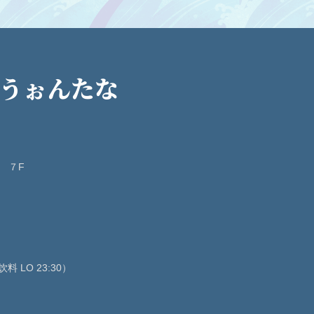
 うぉんたな
 ７F
料 LO 23:30）