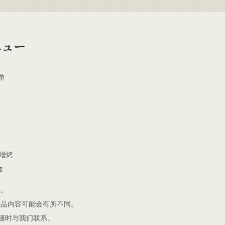
ニュー
单
味噌烤
面
程。
菜品内容可能会有所不同。
随时与我们联系。