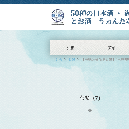
50種の日本酒 ・
とお酒 うぉんた
头版
菜单
头版
套餐
【美味海鲜简易套餐】“玉味噌烤
套餐
(7)