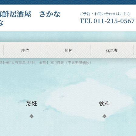
 海鮮居酒屋 さかな
ご予約・お問い合わせはこちら
TEL
011-215-0567
な
座位
照片
优惠券
牡蛎”人气菜单共6种，全部4,000日元（不含无限畅饮）
烹饪
饮料