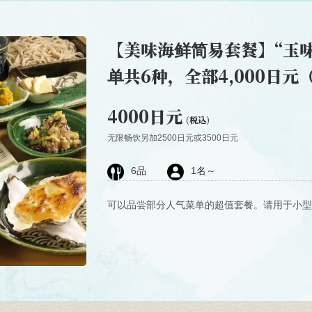
【美味海鲜简易套餐】“玉
单共6种，全部4,000日
4000日元
(税込)
无限畅饮另加2500日元或3500日元
6
品
1
名～
可以品尝部分人气菜单的超值套餐。请用于小型