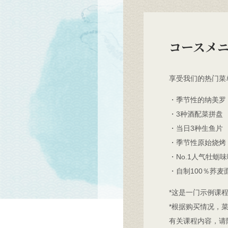
コースメ
享受我们的热门菜
・季节性的纳美罗
・3种酒配菜拼盘
・当日3种生鱼片
・季节性原始烧烤
・No.1人气牡蛎
・自制100％荞麦
*这是一门示例课
*根据购买情况，
有关课程内容，请