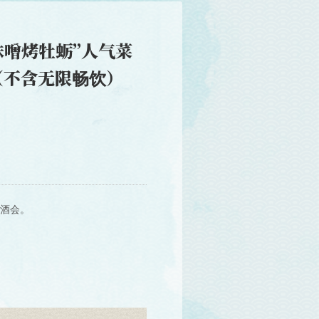
味噌烤牡蛎”人气菜
元（不含无限畅饮）
酒会。